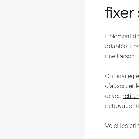
fixer
L’élément dé
adaptée. Les
une liaison 
On privilégie
d’absorber l
devez
retire
nettoyage mi
Voici les pr