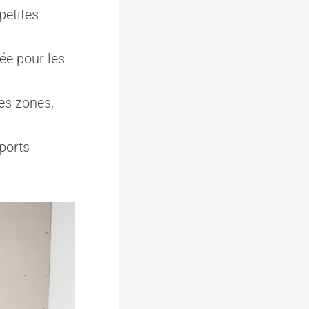
petites
e pour les
tes zones,
ports