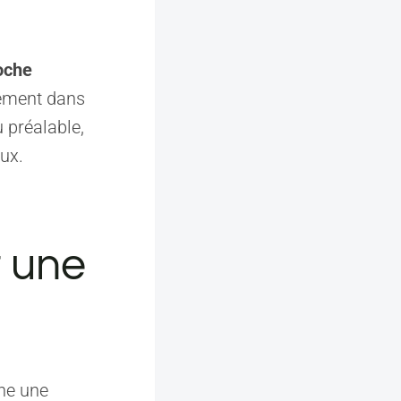
oche
lement dans
u préalable,
eux.
 une
che une