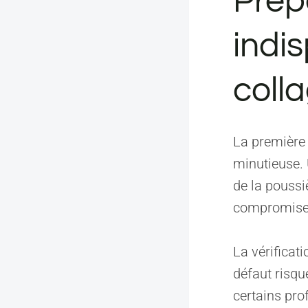
Prép
indi
coll
La première 
minutieuse. 
de la poussi
compromise
La vérificat
défaut risqu
certains pro