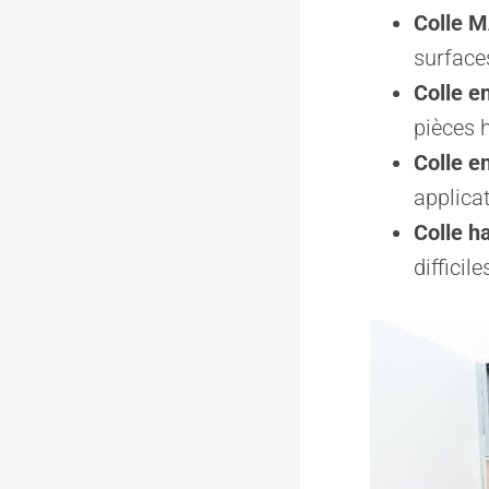
Colle M
surface
Colle e
pièces 
Colle e
applicat
Colle h
diffici