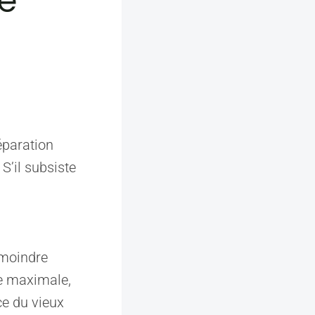
pe
éparation
S’il subsiste
 moindre
he maximale,
ce du vieux