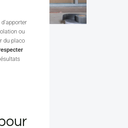
 d’apporter
solation ou
r du placo
respecter
ésultats
 pour