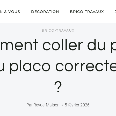
N & VOUS
DÉCORATION
BRICO-TRAVAUX
BRICO-TRAVAUX
ent coller du 
u placo correc
?
Par
Revue-Maison
5 février 2026