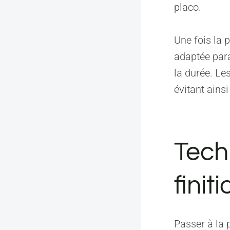
placo.
Une fois la p
adaptée para
la durée. Le
évitant ains
Tech
finit
Passer à la 