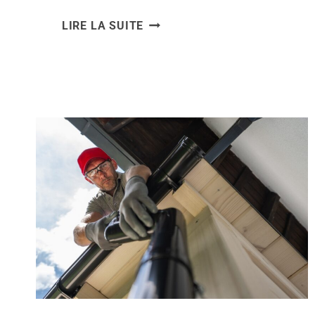
COMMENT
LIRE LA SUITE
ACCÉDER
AU
MENU
TECHNICIEN
DU
POÊLE
À
BOIS
INVICTA
LODI
10
?