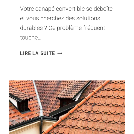
Votre canapé convertible se déboîte
et vous cherchez des solutions
durables ? Ce problème fréquent
touche…
COMMENT
LIRE LA SUITE
RÉPARER
UN
MÉCANISME
DE
CANAPÉ
CONVERTIBLE
QUI
SE
DÉMONTE
?