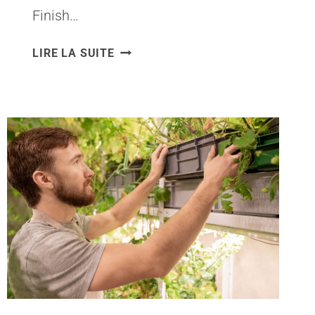
Finish…
QUELLES
LIRE LA SUITE
SONT
LES
DIFFÉRENCES
ENTRE
LES
FINITIONS
WHITE
FINISH
ET
EVERFINISH
POUR
VOS
FENÊTRES
VELUX
?