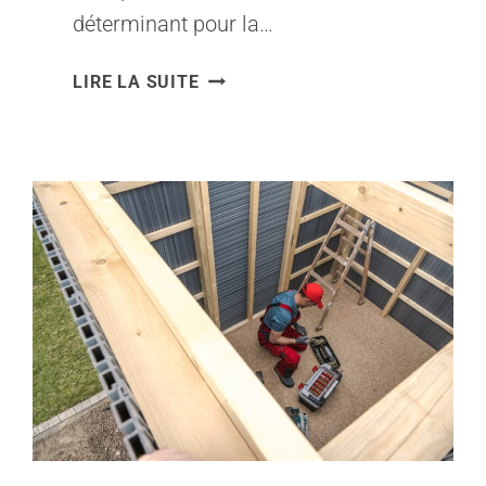
déterminant pour la…
QUEL
LIRE LA SUITE
ÉCARTEMENT
RESPECTER
ENTRE
LES
LITEAUX
POUR
UNE
POSE
CORRECTE
DE
TUILES
ROMANES
?