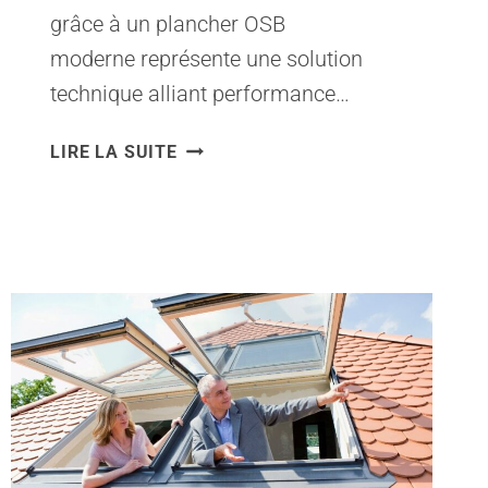
grâce à un plancher OSB
moderne représente une solution
technique alliant performance…
PLANCHER
LIRE LA SUITE
OSB
SUR
TERRE
BATTUE
:
INSTALLATION
ET
ISOLATION