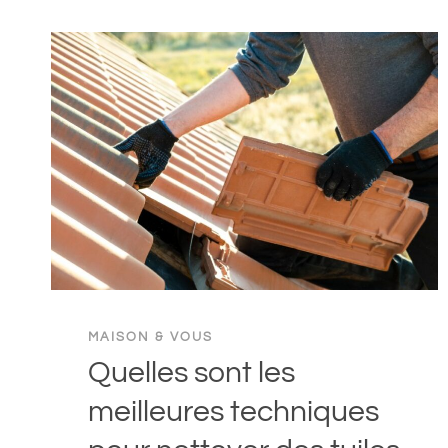
ET
DISTANCE
POSER
LES
JOINTS
DE
DILATATION
SUR
UNE
GOUTTIÈRE
EN
ZINC
?
MAISON & VOUS
Quelles sont les
meilleures techniques