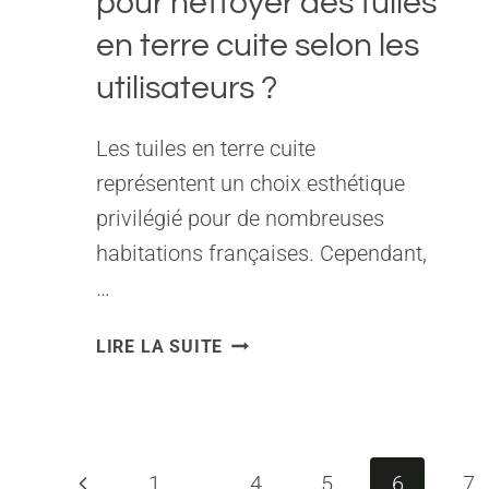
pour nettoyer des tuiles
en terre cuite selon les
utilisateurs ?
Les tuiles en terre cuite
représentent un choix esthétique
privilégié pour de nombreuses
habitations françaises. Cependant,
…
QUELLES
LIRE LA SUITE
SONT
LES
MEILLEURES
TECHNIQUES
POUR
Page
1
…
4
5
6
7