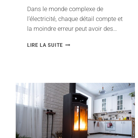
Dans le monde complexe de
l’électricité, chaque détail compte et
la moindre erreur peut avoir des…
QUE
LIRE LA SUITE
SIGNIFIE
LA
LETTRE
L
DANS
UNE
INSTALLATION
ÉLECTRIQUE
ET
COMMENT
L’IDENTIFIER
?