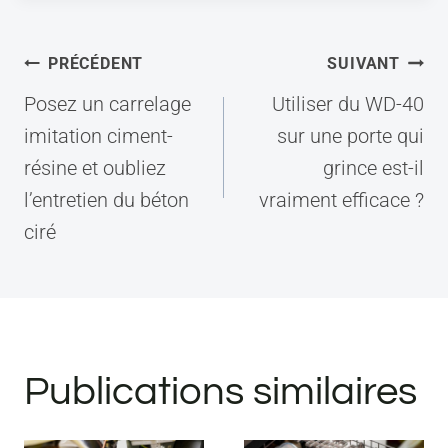
Navigation
PRÉCÉDENT
SUIVANT
de
Posez un carrelage
Utiliser du WD-40
l’article
imitation ciment-
sur une porte qui
résine et oubliez
grince est-il
l’entretien du béton
vraiment efficace ?
ciré
Publications similaires