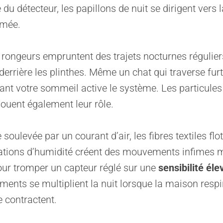
le du détecteur, les papillons de nuit se dirigent vers 
umée.
es rongeurs empruntent des trajets nocturnes régulie
errière les plinthes. Même un chat qui traverse fur
ant votre sommeil active le système. Les particules
ouent également leur rôle.
soulevée par un courant d’air, les fibres textiles flo
ations d’humidité créent des mouvements infimes 
our tromper un capteur réglé sur une
sensibilité éle
ents se multiplient la nuit lorsque la maison respir
 contractent.