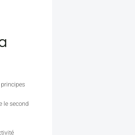
la
 principes
e le second
tivité