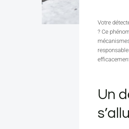
Votre détect
? Ce phénom
mécanismes 
responsable
efficacement
Un d
s’all