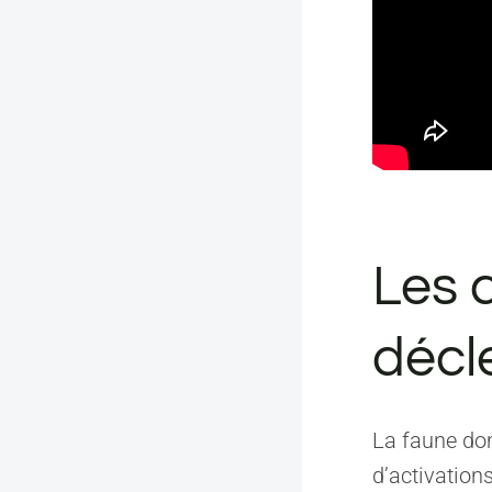
Les 
décl
La faune do
d’activation