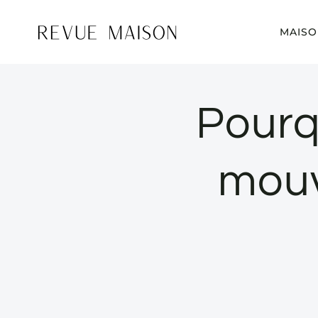
Aller
au
MAISO
contenu
Pourq
mouv