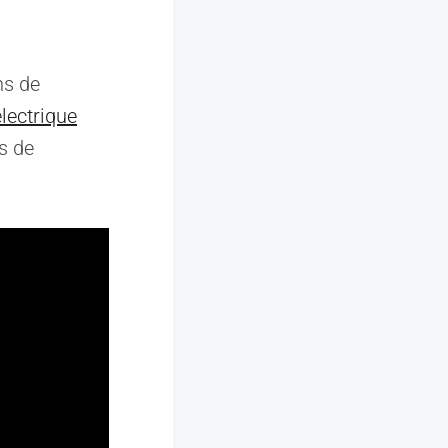
ns de
électrique
s de