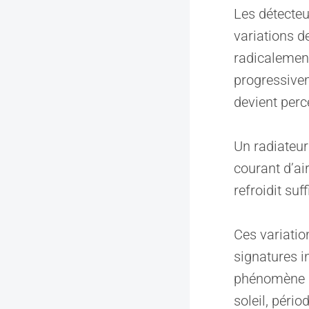
Les détecte
variations d
radicalement
progressivem
devient perc
Un radiateur
courant d’ai
refroidit suf
Ces variatio
signatures 
phénomène s’
soleil, péri