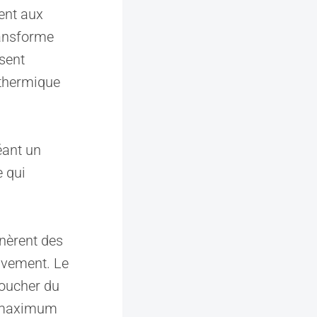
ent aux
ransforme
sent
 thermique
éant un
e qui
énèrent des
uvement. Le
coucher du
ur maximum