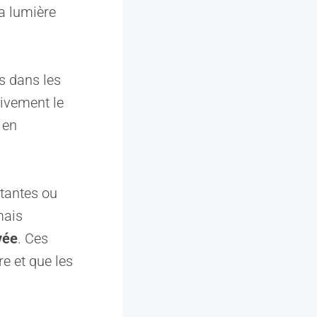
la lumière
rs dans les
tivement le
 en
ttantes ou
mais
vée
. Ces
e et que les