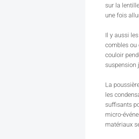
sur la lentil
une fois all
Il y aussi l
combles ou d
couloir pend
suspension j
La poussière 
les condens
suffisants p
micro-événem
matériaux se