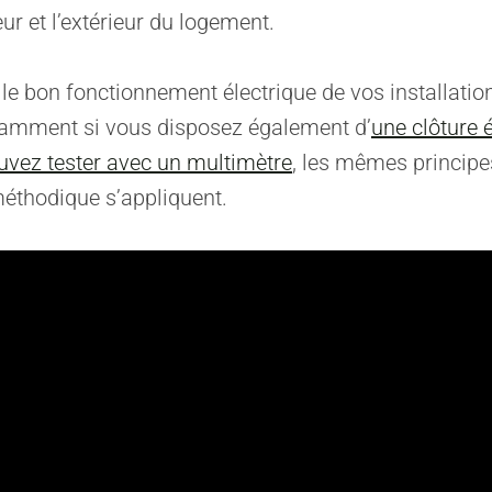
ieur et l’extérieur du logement.
r le bon fonctionnement électrique de vos installatio
otamment si vous disposez également d’
une clôture 
uvez tester avec un multimètre
, les mêmes principe
éthodique s’appliquent.