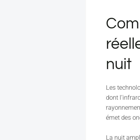
Comm
réel
nuit
Les technolo
dont l’infra
rayonnement
émet des on
La nuit ampli