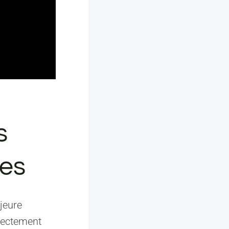
s
es
jeure
irectement