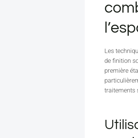
comb
l’es
Les techniqu
de finition 
première éta
particulière
traitements 
Utili