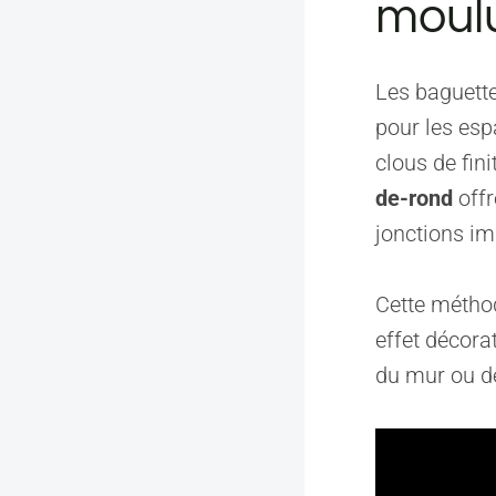
moulu
Les baguette
pour les esp
clous de fin
de-rond
offr
jonctions im
Cette méthod
effet décora
du mur ou de