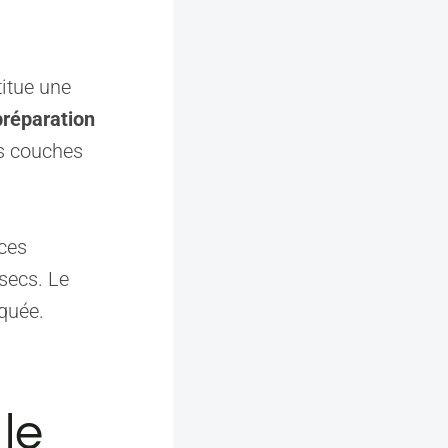
titue une
préparation
rs couches
èces
secs. Le
quée.
le