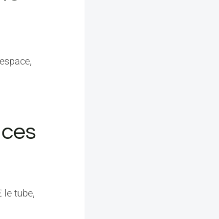
’espace,
aces
 le tube,