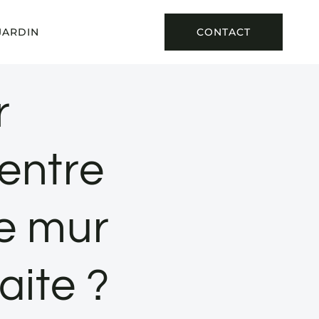
JARDIN
CONTACT
r
 entre
le mur
aite ?