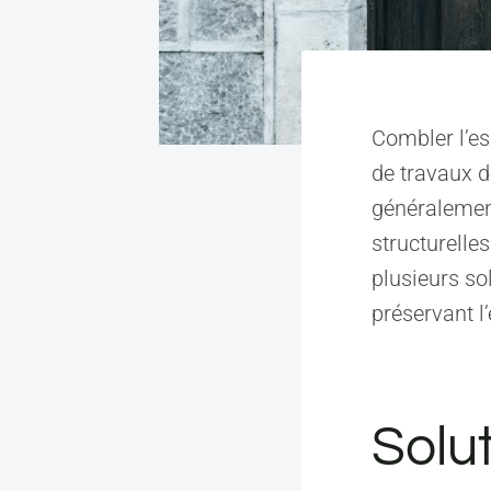
Combler l’es
de travaux 
généralement
structurelle
plusieurs so
préservant l’
Solu