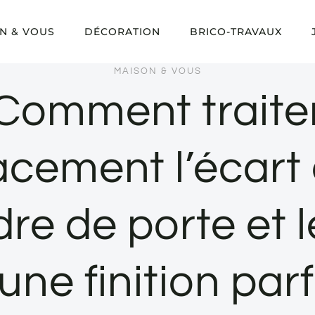
N & VOUS
DÉCORATION
BRICO-TRAVAUX
MAISON & VOUS
Comment traite
acement l’écart
dre de porte et 
une finition parf