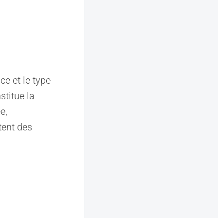
e et le type
stitue la
e,
tent des