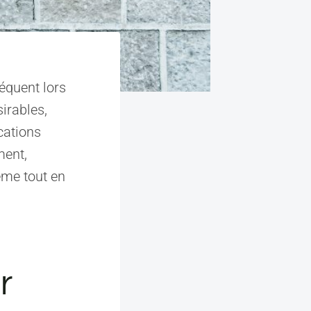
équent lors
irables,
cations
ment,
ème tout en
r