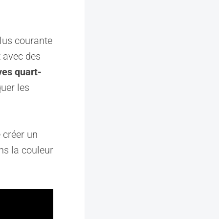
plus courante
t avec des
ves quart-
uer les
 créer un
ns la couleur